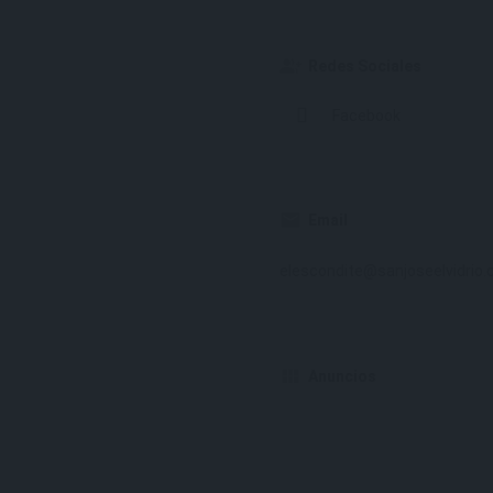
Redes Sociales
Facebook
Email
elescondite@sanjoseelvidrio
Anuncios