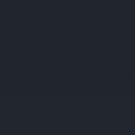
El Escondite Eventos
Cóm