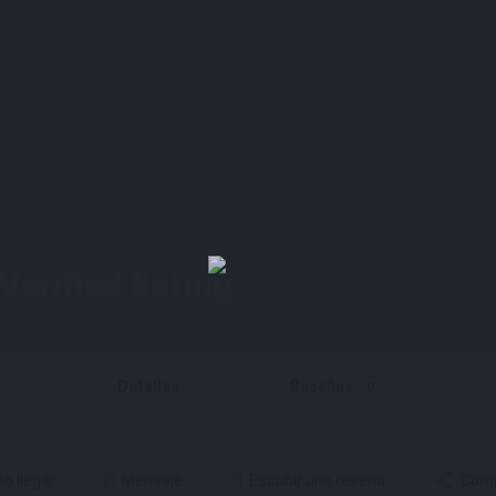
Detalles
Reseñas
0
o llegar
Mensaje
Escribir una reseña
Comp