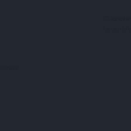
Agrega un
You must be
l
mentarios.