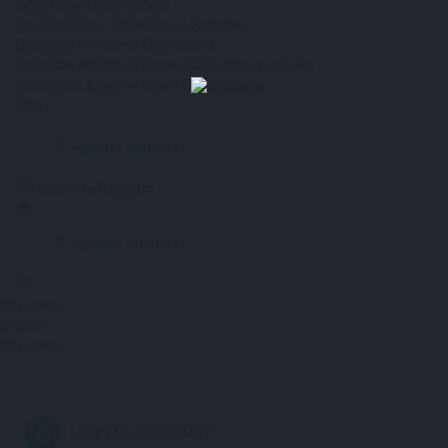
Industria y Manufactura
Restaurantes, Alimentos & Bebidas
Escuelas y Centros Educativos
Servicios Administrativos, Contables y Legales
Gimnasios, Ligas y Clubes Deportivos
Blog
Agregar Anuncio
Acceso
o
Registro
Agregar Anuncio
Mi cuenta
Home
Mi cuenta
Lost your password?